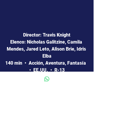
Director: Travis Knight
Elenco: Nicholas Galitzine, Camila 
Mendes, Jared Leto, Alison Brie, Idris 
Elba
140 min  •  Acción, Aventura, Fantasía  
•  EE.UU.  •  R-13
1 comentario
0.0 / 5 (0)