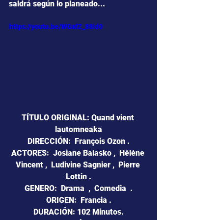
saldrá según lo planeado...
https://youtu.be/WGxfZ_88id0
TÍTULO ORIGINAL: Quand vient 
lautomneaka
DIRECCIÓN:  François Ozon .
ACTORES:  Josiane Balasko ,  Héléne 
Vincent ,  Ludivine Sagnier ,  Pierre 
Lottin .
GENERO:  Drama  ,  Comedia  .
ORIGEN:  Francia .
DURACIÓN: 102 Minutos.