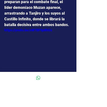
preparan para el combate final, el 
líder demoníaco Muzan aparece, 
arrastrando a Tanjiro y los suyos al 
Castillo Infinito, donde se librará la 
batalla decisiva entre ambos bandos.
https://youtu.be/nW7BF0p8hGs
TÍTULO ORIGINAL: Demon Slayer: 
Kimetsu no Yaiba - Infinity Castle
GÉNERO:  Fantasía  ,  Animación  ,  
Acción  .
ORIGEN:  Japón .