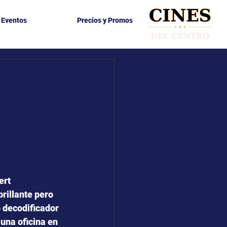
y Eventos
Precios y Promos
ert 
 brillante pero
 decodificador 
 una oficina en