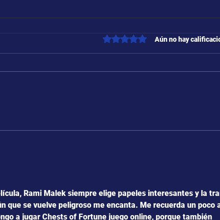
Obtuvo 0 de 5 estrellas.
Aún no hay calificac
lícula, Rami Malek siempre elige papeles interesantes y la tr
n que se vuelve peligroso me encanta. Me recuerda un poco a
ngo a jugar 
Chests of Fortune juego online
, porque también 