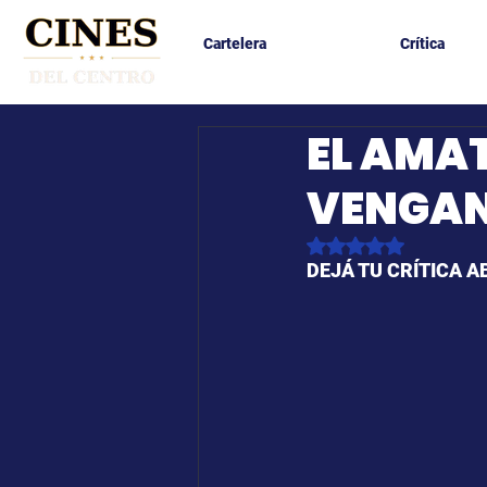
Cartelera
Crítica
EL AMA
VENGA
Obtuvo NaN de 5 es
DEJÁ TU CRÍTICA A