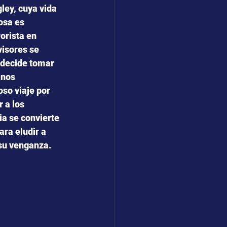
ley, cuya vida 
osa es
orista en 
isores se 
 decide tomar 
anos 
so viaje por 
 a los 
ia se convierte 
ra eludir a 
 su venganza.