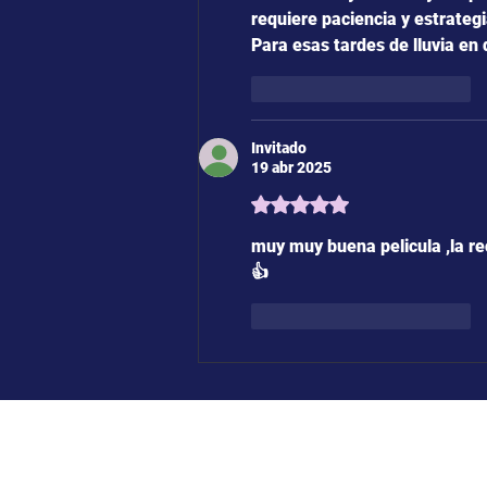
requiere paciencia y estrateg
Para esas tardes de lluvia en 
Me gusta
Reaccionar
Invitado
19 abr 2025
Obtuvo 5 de 5 estrellas.
muy muy buena pelicula ,la r
👍
Me gusta
Reaccionar
whatsapp
Horarios boleterí
341 500 1071
20:00