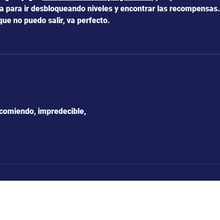
ia para ir desbloqueando niveles y encontrar las recompensas.
que no puedo salir, va perfecto.
ecomiendo, impredecible,
Rioja 1640 (Rosario, San
a: Todos los días de 14:00 a