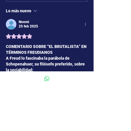
Lo más nuevo
Noemí
25 feb 2025
Obtuvo 5 de 5 estrellas.
COMENTARIO SOBRE “EL BRUTALISTA” EN 
TÉRMINOS FREUDIANOS 
A Freud lo fascinaba la parábola de 
Schopenahuer, su filósofo preferido, sobre 
la sociabilidad:
“Un helado día de invierno, los miembros de 
la sociedad de puercoespines se 
apretujaron para prestarse calor y no morir 
de frío. Pero pronto sintieron las púas de 
los otros, y debieron tomar distancias. 
Cuando la necesidad de calentarse los hizo 
volver a arrimarse, se repitió aquel segundo 
mal, y así se vieron llevados y traídos entre 
ambas desgracias,…