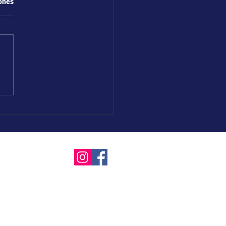
iones
ta Fe, Argentina)
 Del Siglo