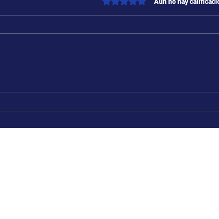
Obtuvo 0 de 5 estrellas.
Aún no hay calificac
Rioja 1640 (Rosario, San
a: Todos los días de 14:00 a
Primer Nivel del Shoppin