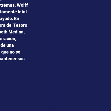
tremas, Wolff 
ltamente letal 
ayude. En 
ora del Tesoro 
beth Medina, 
iración,
 de una 
 que no se 
antener sus 