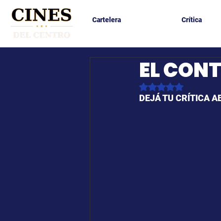
Cartelera
Crítica
EL CON
Obtuvo NaN de 5 es
DEJÁ TU CRÍTICA A