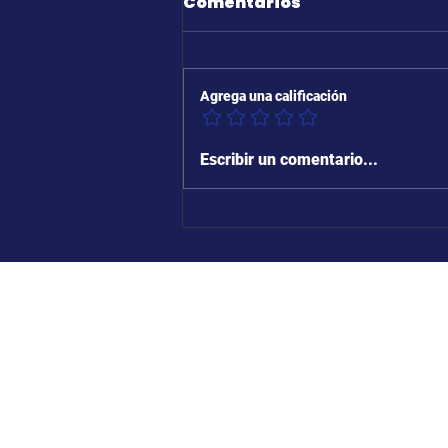
Comentarios
Agrega una calificación
Escribir un comentario...
whatsapp
Horarios boleterí
341 500 1071
20:00