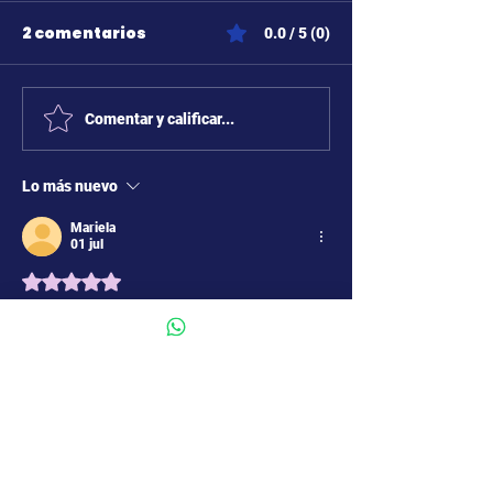
2 comentarios
0.0 / 5 (0)
Comentar y calificar...
Lo más nuevo
Mariela
01 jul
Obtuvo 5 de 5 estrellas.
Muy buena!!! Me perdí el final porque me 
tenia que ir porque llegaba tarde a buscar a 
mi hija
Me gusta
Reaccionar
J.C.Bensuley.Foro Derecho a Sa
16 jun