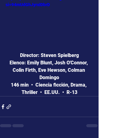
si=94mUdGhJyrxIDbrD
Director: Steven Spielberg
Elenco: Emily Blunt, Josh O'Connor, 
Colin Firth, Eve Hewson, Colman 
Domingo
146 min  •  Ciencia ficción, Drama, 
Thriller  •  EE.UU.  •  R-13