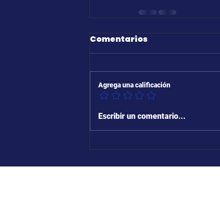
Comentarios
Agrega una calificación
Escribir un comentario...
whatsapp
Horarios boleterí
341 500 1071
20:00