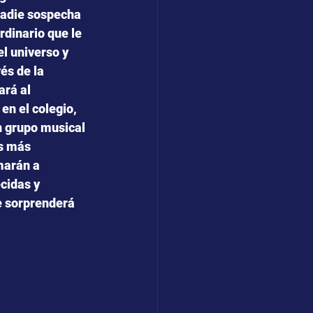
nadie sospecha 
rdinario que le 
l universo y 
és de la 
rá al 
en el colegio, 
n grupo musical 
s más 
marán a 
cidas y 
 sorprenderá 