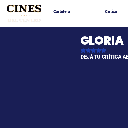
Cartelera
Crítica
GLORIA
Obtuvo NaN de 5 es
DEJÁ TU CRÍTICA A