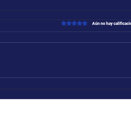
Obtuvo 0 de 5 estrellas.
Aún no hay calificac
Rioja 1640 (Rosario, San
a: Todos los días de 14:00 a