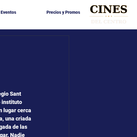
y Eventos
Precios y Promos
egio Sant 
 instituto 
n lugar cerca 
a, una criada 
rgada de las 
gar. Nadie 