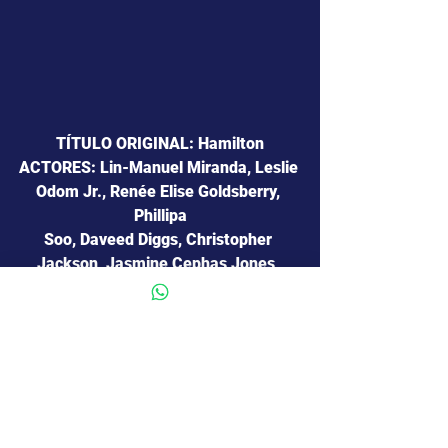
TÍTULO ORIGINAL: Hamilton
ACTORES: Lin-Manuel Miranda, Leslie 
Odom Jr., Renée Elise Goldsberry, 
Phillipa
Soo, Daveed Diggs, Christopher 
Jackson, Jasmine Cephas Jones, 
Okieriete
Onaodowan, Anthony Ramos, 
Jonathan Groff.
GÉNERO:  Musical  .
ORIGEN:  Estados Unidos .
DURACIÓN: 160 Minutos.
CALIFICACIÓN: SAM 13.