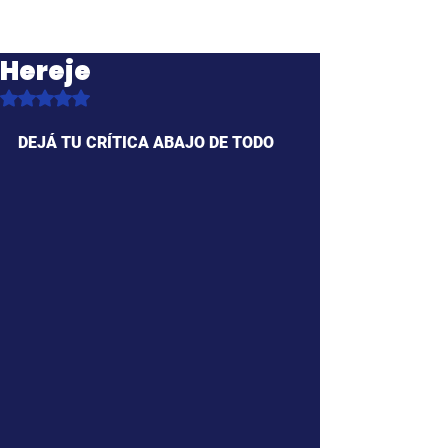
Hereje
Obtuvo NaN de 5 estrellas.
DEJÁ TU CRÍTICA ABAJO DE TODO 