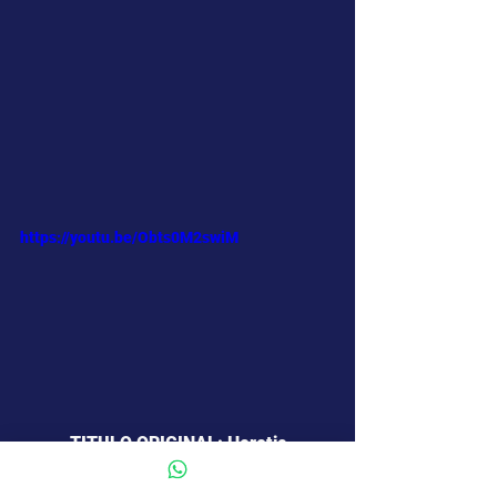
https://youtu.be/Obts0M2swiM
TITULO ORIGINAL: Heretic
DIRECCIÓN:  Scott Beck ,  Bryan 
Woods .