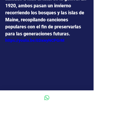
1920, ambos pasan un invierno 
recorriendo los bosques y las islas de 
Maine, recopilando canciones 
populares con el fin de preservarlas 
para las generaciones futuras.
https://youtu.be/EDxwyNCPGrM
Director: Oliver Hermanus.
Elenco: Paul Mescal, Josh O´Connor, 
Molly Price, Raphael Sbarge, Chris 
Cooper.
Duración: 127 Minutos.
Género: Drama, Romance.