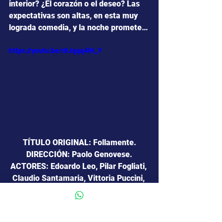
interior? ¿El corazón o el deseo? Las 
expectativas son altas, en esta muy 
lograda comedia, y la noche promete…
https://youtu.be/r8Jqqq4lH_Y
TÍTULO ORIGINAL: Follamente.
DIRECCIÓN: Paolo Genovese.
ACTORES: Edoardo Leo, Pilar Fogliati, 
Claudio Santamaria, Vittoria Puccini, 
Marco
Giallini, Claudia Pandolfi, Emanuela 
Fanelli, Rocco Papaleo, Maria Chiara 