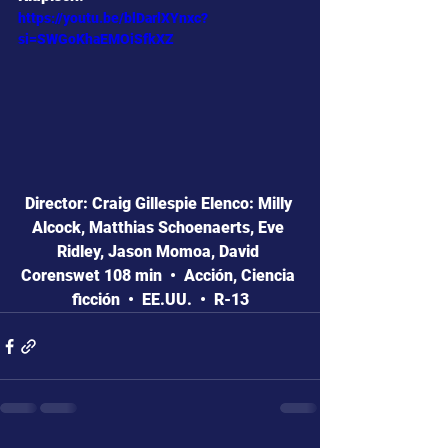
https://youtu.be/blDarlXYnxc?
si=SWGoKhaEMOiSfkXZ
Director: Craig Gillespie Elenco: Milly 
Alcock, Matthias Schoenaerts, Eve 
Ridley, Jason Momoa, David 
Corenswet 108 min  •  Acción, Ciencia 
ficción  •  EE.UU.  •  R-13