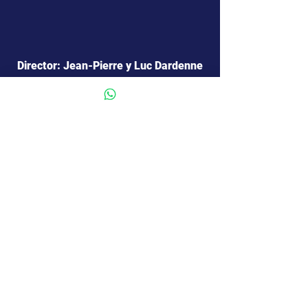
Director: Jean-Pierre y Luc Dardenne
Elenco: Babette Verbeek, Elsa 
Houben, Janaina Halloy, Lucie 
Laruelle, Samia Hilmi
104 min  •  Drama  •  Bélgica / Francia  
•  R-13
Comentarios
0.0 / 5 (0)