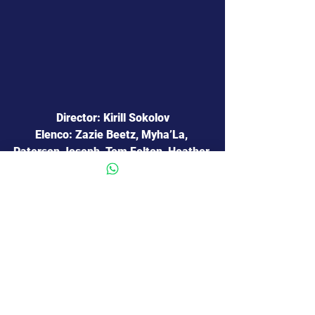
Director: Kirill Sokolov
Elenco: Zazie Beetz, Myha’La, 
Paterson Joseph, Tom Felton, Heather 
Graham,
Patricia Arquette. 
Duración: 95 Minutos.
Género: Thriller, Terror.
Origen: EE UU.
Calificación: SAM 16.