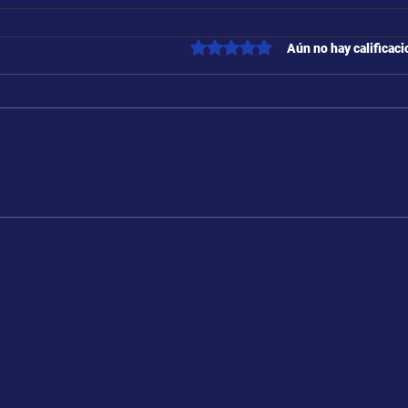
Obtuvo 0 de 5 estrellas.
Aún no hay calificac