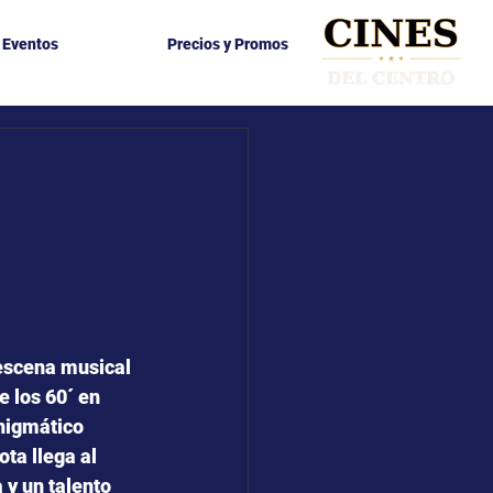
y Eventos
Precios y Promos
escena musical 
e los 60´ en
nigmático 
ta llega al 
 y un talento 