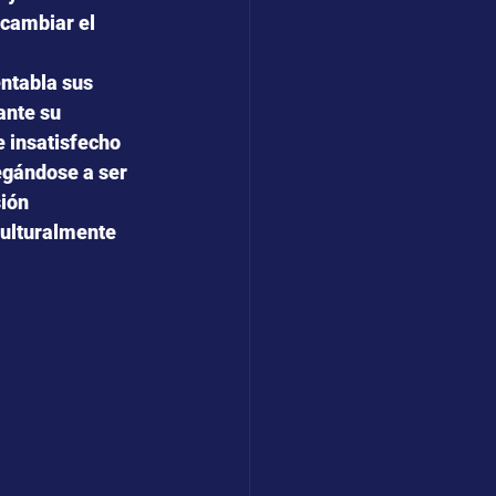
 cambiar el 
ntabla sus 
ante su
e insatisfecho 
egándose a ser
ión 
culturalmente 