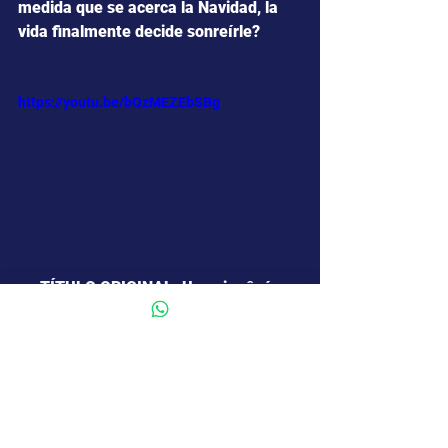
medida que se acerca la Navidad, la 
vida finalmente decide sonreírle?
https://youtu.be/bQzMEZEbSBg
TÍTULO ORIGINAL: Une vie rêvée
DIRECCIÓN:  Morgan Simon .
ACTORES:  Valeria Bruni Tedeschi ,  
Félix Lefebvre ,  Lubna Azabal  .
GÉNERO:  Drama  .
ORIGEN:  Francia .
DURACIÓN: 97 Minutos.